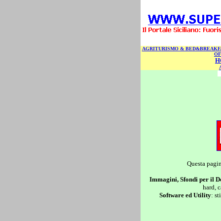
AGRITURISMO & BED&BREAKF
|
OF
H
Questa pagin
Immagini, Sfondi per il D
hard, 
Software ed Utility
: s