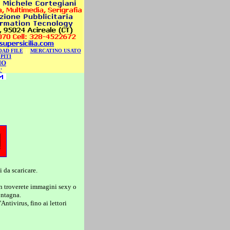
AD FILE
|
MERCATINO USATO
PITI
MO
'
 da scaricare.
non troverete immagini sexy o
ontagna.
ntivirus, fino ai lettori