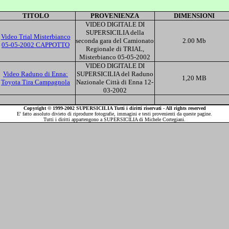
TITOLO
PROVENIENZA
DIMENSIONI
VIDEO DIGITALE DI
SUPERSICILIA della
Video Trial Misterbianco
seconda gara del Camionato
2.00 Mb
05-05-2002 CAPPOTTO
Regionale di TRIAL,
Misterbianco 05-05-2002
VIDEO DIGITALE DI
Video Raduno di Enna:
SUPERSICILIA del Raduno
1,20 MB
Toyota Tira Campagnola
Nazionale Città di Enna 12-
03-2002
Copyright © 1999-2002 SUPERSICILIA Tutti i diritti riservati - All rights reserved
E' fatto assoluto divieto di riprodurre fotografie, immagini e testi provenienti da queste pagine.
Tutti i diritti appartengono a SUPERSICILIA di Michele Cortegiani.