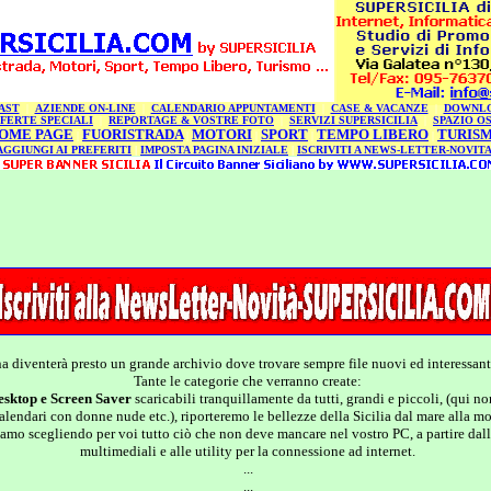
AST
|
AZIENDE ON-LINE
|
CALENDARIO APPUNTAMENTI
|
CASE & VACANZE
|
DOWNLO
FERTE SPECIALI
|
REPORTAGE & VOSTRE FOTO
|
SERVIZI SUPERSICILIA
|
SPAZIO OS
OME PAGE
FUORISTRADA
MOTORI
SPORT
TEMPO LIBERO
TURIS
|
|
|
|
|
AGGIUNGI AI PREFERITI
|
IMPOSTA PAGINA INIZIALE
|
ISCRIVITI A NEWS-LETTER-NOVITA
a diventerà presto un grande archivio dove trovare sempre file nuovi ed interessanti
Tante le categorie che verranno create:
esktop e Screen Saver
scaricabili tranquillamente da tutti, grandi e piccoli, (qui 
calendari con donne nude etc.), riporteremo le bellezze della Sicilia dal mare alla m
tiamo scegliendo per voi tutto ciò che non deve mancare nel vostro PC, a partire dall'A
multimediali e alle utility per la connessione ad internet.
...
...